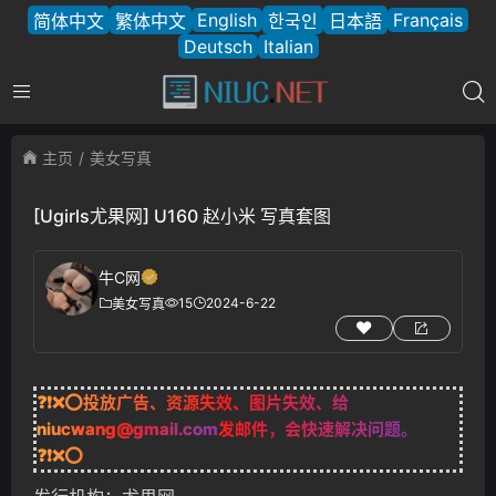
English
Français
简体中文
繁体中文
한국인
日本語
Deutsch
Italian
主页
美女写真
[Ugirls尤果网] U160 赵小米 写真套图
牛C网
15
2024-6-22
美女写真
❓❗❌⭕投放广告、资源失效、图片失效、给
niucwang@gmail.com
发邮件，会快速解决问题。
❓❗❌⭕