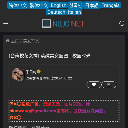
English
Français
简体中文
繁体中文
한국인
日本語
Deutsch
Italian
主页
美女写真
[台湾校花女神] 清纯美女圈圈 - 校园时光
牛C网
30
2024-6-22
美女写真
❓❗❌⭕投放广告、资源失效、图片失效、给
niucwang@gmail.com
发邮件，会快速解决问题。
❓❗❌⭕